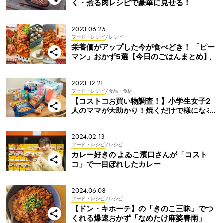
く・煮る肉レシピで豪華に見せる！
2023.06.25
フード・レシピ
/ レシピ
栄養価がアップした今が食べどき！ 「ピー
マン」おかず5選【今日のごはんまとめ】
2023.12.21
フード・レシピ
/ 食品・食材
【コストコお買い物調査！】小学生女子2
人のママが大助かり！焼くだけで様になる
「アメリカンな食材」
2024.02.13
フード・レシピ
/ レシピ
カレー好きの よゐこ濱口さんが「コスト
コ」で一目ぼれしたカレー
2024.06.08
フード・レシピ
/ レシピ
【ドン・キホーテ】の「きのこ三昧」でつ
くれる爆速おかず「なめたけ麻婆春雨」