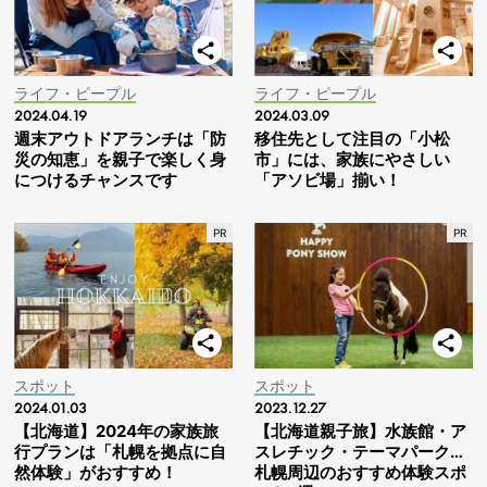
ライフ・ピープル
ライフ・ピープル
2024.04.19
2024.03.09
週末アウトドアランチは「防
移住先として注目の「小松
災の知恵」を親子で楽しく身
市」には、家族にやさしい
につけるチャンスです
「アソビ場」揃い！
スポット
スポット
2024.01.03
2023.12.27
【北海道】2024年の家族旅
【北海道親子旅】水族館・ア
行プランは「札幌を拠点に自
スレチック・テーマパーク…
然体験」がおすすめ！
札幌周辺のおすすめ体験スポ