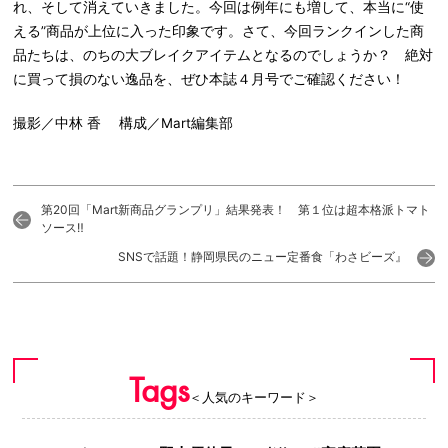
れ、そして消えていきました。今回は例年にも増して、本当に“使
える”商品が上位に入った印象です。さて、今回ランクインした商
品たちは、のちの大ブレイクアイテムとなるのでしょうか？ 絶対
に買って損のない逸品を、ぜひ本誌４月号でご確認ください！
撮影／中林 香 構成／Mart編集部
第20回「Mart新商品グランプリ」結果発表！ 第１位は超本格派トマト
ソース‼
SNSで話題！静岡県民のニュー定番食「わさビーズ』
Tags
＜人気のキーワード＞