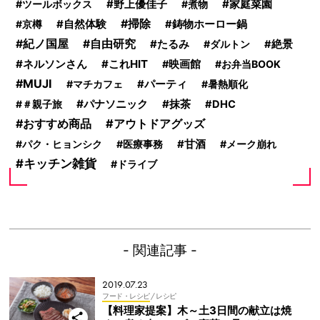
野上優佳子
家庭菜園
ツールボックス
煮物
掃除
京樽
自然体験
鋳物ホーロー鍋
紀ノ国屋
自由研究
たるみ
ダルトン
絶景
ネルソンさん
これHIT
映画館
お弁当BOOK
MUJI
マチカフェ
パーティ
暑熱順化
パナソニック
抹茶
＃親子旅
DHC
おすすめ商品
アウトドアグッズ
甘酒
パク・ヒョンシク
医療事務
メーク崩れ
キッチン雑貨
ドライブ
- 関連記事 -
2019.07.23
フード・レシピ
/ レシピ
【料理家提案】木～土3日間の献立は焼