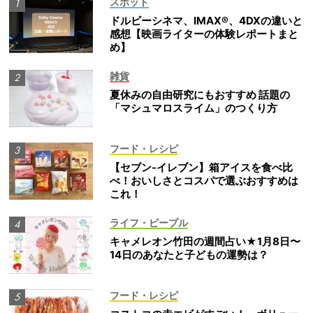
スポット
ドルビーシネマ、IMAX®、4DXの違いと
感想【映画ライターの体験レポートまと
め】
雑貨
夏休みの自由研究にもおすすめ 話題の
「マシュマロスライム」のつくり方
フード・レシピ
【セブン-イレブン】箱アイスを食べ比
べ！おいしさとコスパで選ぶおすすめは
これ！
ライフ・ピープル
キャメレオン竹田の週間占い★1月8日〜
14日のあなたと子どもの運勢は？
フード・レシピ