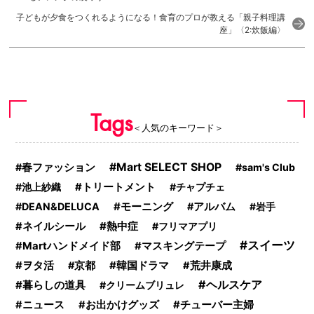
子どもが夕食をつくれるようになる！食育のプロが教える「親子料理講
座」〈2:炊飯編〉
Tags
＜人気のキーワード＞
Mart SELECT SHOP
春ファッション
sam's Club
池上紗織
トリートメント
チャプチェ
モーニング
DEAN&DELUCA
アルバム
岩手
熱中症
ネイルシール
フリマアプリ
スイーツ
Martハンドメイド部
マスキングテープ
ヲタ活
韓国ドラマ
京都
荒井康成
ヘルスケア
暮らしの道具
クリームブリュレ
ニュース
お出かけグッズ
チューバー主婦