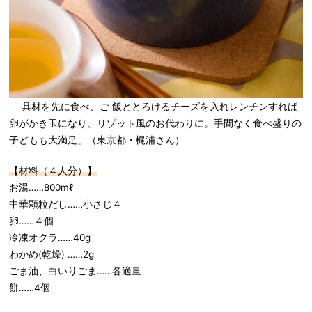
「 具材を先に食べ、ご 飯ととろけるチーズを入れレンチンすれば
卵がかき玉になり、リゾット風のお代わりに。手間なく食べ盛りの
子どもも大満足」（東京都・梶浦さん）
【材料（４人分）】
お湯……800mℓ
中華顆粒だし……小さじ４
卵……４個
冷凍オクラ……40g
わかめ(乾燥) ……2g
ごま油、白いりごま……各適量
餅……4個