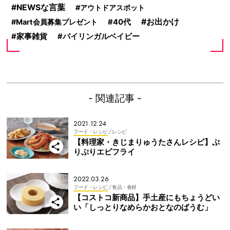
NEWSな言葉
アウトドアスポット
お出かけ
Mart会員募集プレゼント
40代
家事雑貨
バイリンガルベイビー
- 関連記事 -
2021.12.24
フード・レシピ
/ レシピ
【料理家・きじまりゅうたさんレシピ】ぷ
りぷりエビフライ
2022.03.26
フード・レシピ
/ 食品・食材
【コストコ新商品】手土産にもちょうどい
い「しっとりなめらかおとなのばうむ」