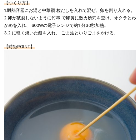
【つくり方】
1.耐熱容器にお湯と中華顆 粒だしを入れて混ぜ、卵を割り入れる。
2.卵が破裂しないように竹串 で卵黄に数カ所穴を空け、オクラとわ
かめを入れ、 600Wの電子レンジで約1 分30秒加熱。
3.2 に軽く焼いた餅を入れ、 ごま油といりごまをかける。
【時短POINT】