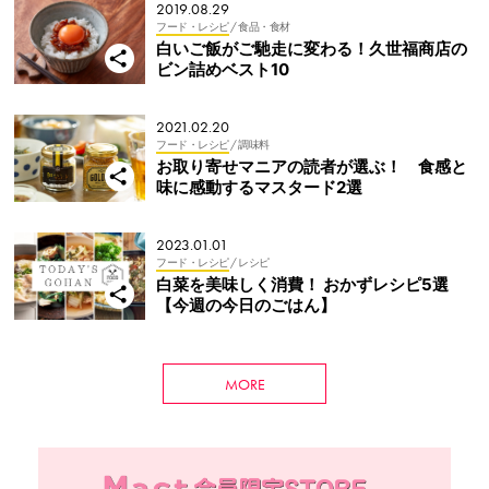
2019.08.29
フード・レシピ
/ 食品・食材
白いご飯がご馳走に変わる！久世福商店の
ビン詰めベスト10
2021.02.20
フード・レシピ
/ 調味料
お取り寄せマニアの読者が選ぶ！ 食感と
味に感動するマスタード2選
2023.01.01
フード・レシピ
/ レシピ
白菜を美味しく消費！ おかずレシピ5選
【今週の今日のごはん】
MORE