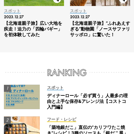
スポット
スポット
2023.12.27
2023.12.27
【北海道親子旅】広い大地を
【北海道親子旅】“ふれあえす
疾走！迫力の「四輪バギー」
ぎる”動物園「ノースサファリ
を初体験してみた
サッポロ」に驚いた！
スポット
ディナーロール「必ず買う」人最多の理
由と上手な保存&アレンジ法【コストコ
入門編】
フード・レシピ
「築地銀だこ」直伝の”カリフワたこ焼
き”レシピ！3種のソースも「銀だこ風」