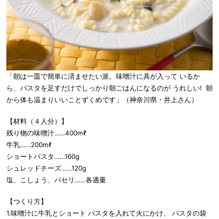
「朝は一皿で簡単に済ませたい派。味噌汁に具が入って いるか
ら、パスタを足すだけでしっかり朝ごはんになるのが うれしい! 朝
から体も温まりいいことずくめです」（神奈川県・井上さん）
【材料（４人分）】
残り物の味噌汁……400mℓ
牛乳……200mℓ
ショートパスタ……160g
シュレッドチーズ……120g
塩、こしょう、パセリ……各適量
【つくり方】
1.味噌汁に牛乳とショート パスタを入れて火にかけ、 パスタの袋