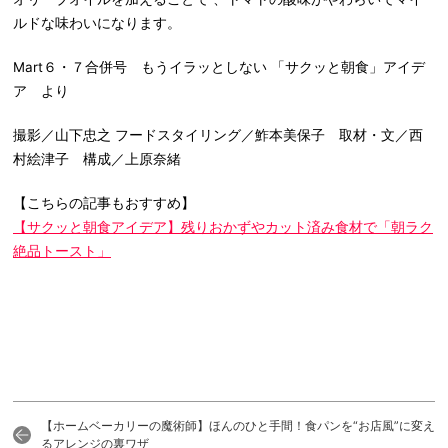
ルドな味わいになります。
Mart６・７合併号 もうイラッとしない 「サクッと朝食」アイデ
ア より
撮影／山下忠之 フードスタイリング／鮓本美保子 取材・文／西
村絵津子 構成／上原奈緒
【こちらの記事もおすすめ】
【サクッと朝食アイデア】残りおかずやカット済み食材で「朝ラク
絶品トースト」
【ホームベーカリーの魔術師】ほんのひと手間！食パンを“お店風”に変え
るアレンジの裏ワザ