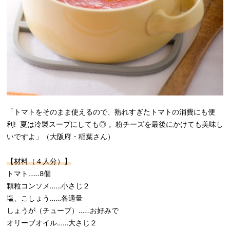
「トマトをそのまま使えるので、熟れすぎたトマトの消費にも便
利! 夏は冷製スープにしても◎ 。粉チーズを最後にかけても美味し
いですよ」（大阪府・稲葉さん）
【材料（４人分）】
トマト……8個
顆粒コンソメ……小さじ２
塩、こしょう……各適量
しょうが（チューブ）……お好みで
オリーブオイル……大さじ２