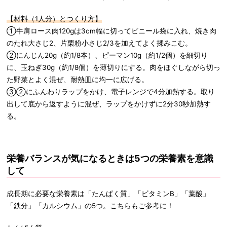
【材料（1人分）とつくり方】
①牛肩ロース肉120gは3cm幅に切ってビニール袋に入れ、焼き肉
のたれ大さじ2、片栗粉小さじ2/3を加えてよく揉みこむ。
②にんじん20g（約1/8本）、ピーマン10g（約1/2個）を細切り
に、玉ねぎ30g（約1/8個）を薄切りにする。肉をほぐしながら切っ
た野菜とよく混ぜ、耐熱皿に均一に広げる。
③②にふんわりラップをかけ、電子レンジで4分加熱する。取り
出して底から返すように混ぜ、ラップをかけずに2分30秒加熱す
る。
栄養バランスが気になるときは5つの栄養素を意識
して
成長期に必要な栄養素は「たんぱく質」「ビタミンB」「葉酸」
「鉄分」「カルシウム」の5つ。こちらもご参考に！