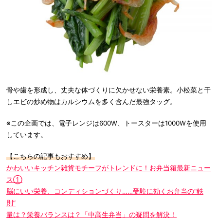
骨や歯を形成し、丈夫な体づくりに欠かせない栄養素。小松菜と干
しエビの炒め物はカルシウムを多く含んだ最強タッグ。
※この企画では、電子レンジは600W、トースターは1000Wを使用
しています。
【こちらの記事もおすすめ】
かわいいキッチン雑貨モチーフがトレンドに！お弁当箱最新ニュー
ス①
脳にいい栄養、コンディションづくり……受験に効くお弁当の“鉄
則”
量は？栄養バランスは？「中高生弁当」の疑問を解決！