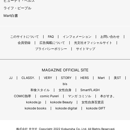
ビューティ・ヘルス
ライフ・ピープル
Mart白書
このサイトについて
FAQ
インフォメーション
お問い合わせ
会員登録
広告掲載について
光文社オフィシャルサイト
プライバシーポリシー
サイトマップ
MAGAZINE OFFICIAL SITE
JJ
CLASSY.
VERY
STORY
HERS
Mart
美ST
bis
和食スタイル
女性自身
SmartFLASH
COMIC熱帯
comic Pureri
マンガ コミソル
本がすき。
kokode.jp
kokode Beauty
女性自身百貨店
kokode books
kokode digital
kokode GIFT
株式会社 光文社
Copyright 2022 Kobunsha Co.,Ltd. All Rights Reserved.