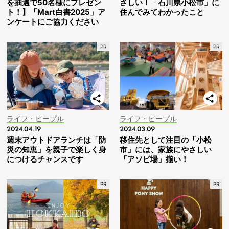
を抽選で50名様にプレゼン
さしい！「石川県小松市」に
ト！】「Mart白書2025」ア
住んでみてわかったこと
ンケートにご協力ください
ライフ・ピープル
ライフ・ピープル
2024.04.19
2024.03.09
週末アウトドアランチは「防
移住先として注目の「小松
災の知恵」を親子で楽しく身
市」には、家族にやさしい
につけるチャンスです
「アソビ場」揃い！