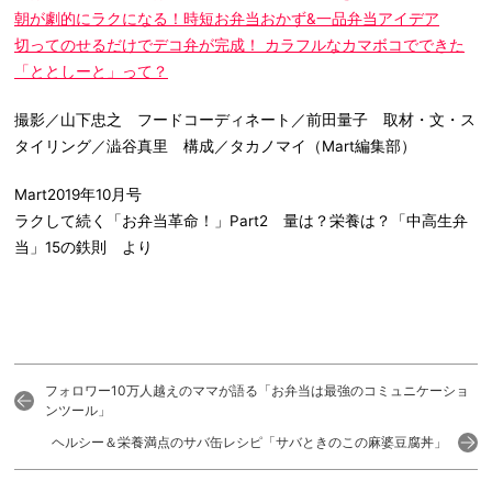
朝が劇的にラクになる！時短お弁当おかず&一品弁当アイデア
切ってのせるだけでデコ弁が完成！ カラフルなカマボコでできた
「ととしーと」って？
撮影／山下忠之 フードコーディネート／前田量子 取材・文・ス
タイリング／澁谷真里 構成／タカノマイ（Mart編集部）
Mart2019年10月号
ラクして続く「お弁当革命！」Part2 量は？栄養は？「中高生弁
当」15の鉄則 より
フォロワー10万人越えのママが語る「お弁当は最強のコミュニケーショ
ンツール」
ヘルシー＆栄養満点のサバ缶レシピ「サバときのこの麻婆豆腐丼」