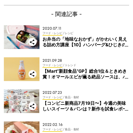
- 関連記事 -
2020.07.11
フード・レシピ
/ レシピ
お弁当の「地味なおかず」がかわいく見え
る詰め方講座【10】ハンバーグ&ひじきの
煮物
2021.09.28
フード・レシピ
/ トレンド
【Mart“新顔食品”GP】総合1位＆ときめき
賞！オマールエビが薫る絶品ソースは、パ
スタ以外にも大活躍！
2022.07.23
フード・レシピ
/ 食品・食材
【コンビニ新商品7月19日〜】今週の美味
しいスイーツ＆パンは？新作を試食レポー
ト（セブン・ファミマ・ローソン・ミニス
トップ）
2022.02.16
フード・レシピ
/ 食品・食材