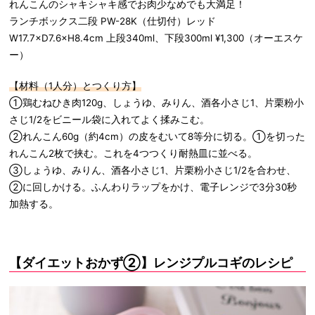
れんこんのシャキシャキ感でお肉少なめでも大満足！
ランチボックス二段 PW-28K（仕切付）レッド
W17.7×D7.6×H8.4cm 上段340ml、下段300ml ¥1,300（オーエスケ
ー）
【材料（1人分）とつくり方】
①鶏むねひき肉120g、しょうゆ、みりん、酒各小さじ1、片栗粉小
さじ1/2をビニール袋に入れてよく揉みこむ。
②れんこん60g（約4cm）の皮をむいて8等分に切る。①を切った
れんこん2枚で挟む。これを4つつくり耐熱皿に並べる。
③しょうゆ、みりん、酒各小さじ1、片栗粉小さじ1/2を合わせ、
②に回しかける。ふんわりラップをかけ、電子レンジで3分30秒
加熱する。
【ダイエットおかず②】レンジプルコギのレシピ