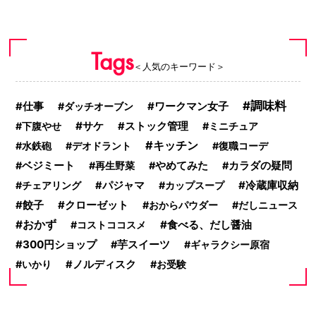
Tags
＜人気のキーワード＞
調味料
ワークマン女子
仕事
ダッチオーブン
サケ
下腹やせ
ストック管理
ミニチュア
キッチン
水鉄砲
デオドラント
復職コーデ
ベジミート
再生野菜
やめてみた
カラダの疑問
冷蔵庫収納
チェアリング
パジャマ
カップスープ
餃子
クローゼット
おからパウダー
だしニュース
おかず
食べる、だし醤油
コストココスメ
300円ショップ
芋スイーツ
ギャラクシー原宿
いかり
ノルディスク
お受験