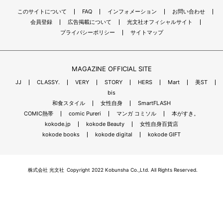
このサイトについて
FAQ
インフォメーション
お問い合わせ
会員登録
広告掲載について
光文社オフィシャルサイト
プライバシーポリシー
サイトマップ
MAGAZINE OFFICIAL SITE
JJ
CLASSY.
VERY
STORY
HERS
Mart
美ST
bis
和食スタイル
女性自身
SmartFLASH
COMIC熱帯
comic Pureri
マンガ コミソル
本がすき。
kokode.jp
kokode Beauty
女性自身百貨店
kokode books
kokode digital
kokode GIFT
株式会社 光文社
Copyright 2022 Kobunsha Co.,Ltd. All Rights Reserved.