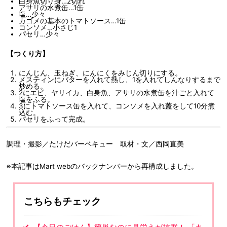
白身魚切り身…2切れ
アサリの水煮缶…1缶
塩…少々
カゴメの基本のトマトソース…1缶
コンソメ…小さじ1
パセリ…少々
【つくり方】
にんじん、玉ねぎ、にんにくをみじん切りにする。
メスティンにバターを入れて熱し、1を入れてしんなりするまで
炒める。
2にエビ、ヤリイカ、白身魚、アサリの水煮缶を汁ごと入れて
塩をふる。
3にトマトソース缶を入れて、コンソメを入れ蓋をして10分煮
込む。
パセリをふって完成。
調理・撮影／たけだバーベキュー 取材・文／西岡直美
※本記事はMart webのバックナンバーから再構成しました。
こちらもチェック