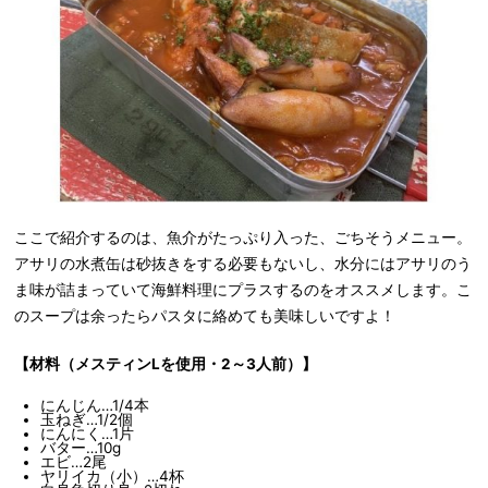
ここで紹介するのは、魚介がたっぷり入った、ごちそうメニュー。
アサリの水煮缶は砂抜きをする必要もないし、水分にはアサリのう
ま味が詰まっていて海鮮料理にプラスするのをオススメします。こ
のスープは余ったらパスタに絡めても美味しいですよ！
【材料（メスティンLを使用・2～3人前）】
にんじん…1/4本
玉ねぎ…1/2個
にんにく…1片
バター…10g
エビ…2尾
ヤリイカ（小）…4杯