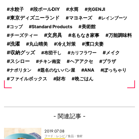
水餃子
段ボールDIY
水筒
光GENJI
東京ディズニーランド
マヨネーズ
レインブーツ
コップ
Standard Products
美術館
文房具
名もなき家事
万能調味料
チーズティー
洗濯
濱口夫妻
丸山晴美
冷え対策
収納グッズ
メイク
布団干し
カリフラワー
スシロー
ヘアアクセ
チキン南蛮
プラザ
ナポリタン
題名のないパン屋
ANA
ぽっちゃり
ファイルボックス
財布
晩ごはん
- 関連記事 -
2019.07.08
フード・レシピ
/ 食品・食材