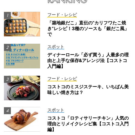
フード・レシピ
「築地銀だこ」直伝の”カリフワたこ焼
き”レシピ！3種のソースも「銀だこ風」
で
スポット
ディナーロール「必ず買う」人最多の理
由と上手な保存&アレンジ法【コストコ
入門編】
フード・レシピ
コストコのミスジステーキ、いちばん美
味しい焼き方は？
スポット
コストコ「ロティサリーチキン」人気の
理由とリメイクレシピ集【コストコ入門
編】