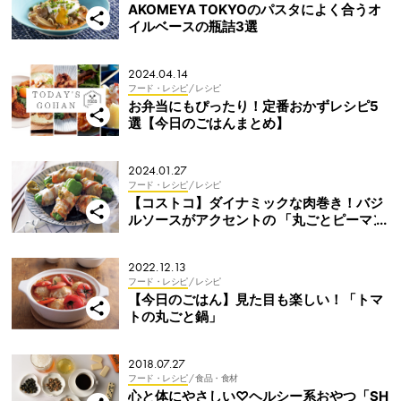
AKOMEYA TOKYOのパスタによく合うオ
イルベースの瓶詰3選
2024.04.14
フード・レシピ
/ レシピ
お弁当にもぴったり！定番おかずレシピ5
選【今日のごはんまとめ】
2024.01.27
フード・レシピ
/ レシピ
【コストコ】ダイナミックな肉巻き！バジ
ルソースがアクセントの 「丸ごとピーマン
の肉巻き」【ローリングストック活用レシ
ピ⑨】
2022.12.13
フード・レシピ
/ レシピ
【今日のごはん】見た目も楽しい！「トマ
トの丸ごと鍋」
2018.07.27
フード・レシピ
/ 食品・食材
心と体にやさしい♡ヘルシー系おやつ「SH