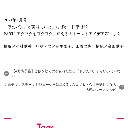
2021年4月号
「朝のパン」が美味しいと、なぜか一日幸せ♡
PART1 アタフタをワクワクに変える！トーストアイデア70 より
撮影／小林愛香 取材・文／新里陽子、加藤文惠 構成／高田愛子
【4月号予告】ご飯を炊くのを忘れた朝は「ドデカパン」がいいじゃな
い！
定番チキンステーキをジューシーに焼く3つのコツ＆さらに美味しくなる
3種のソースレシピ
Tags