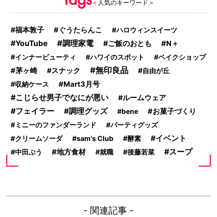
＜人気のキーワード＞
福本敦子
ぐうたらんこ
ハロウィンスイーツ
調理家電
YouTube
ご飯のおとも
N＋
インナービューティ
ハワイのスポット
ベイクショップ
無印良品
茅ヶ崎
スナック
自由が丘
収納ケース
Mart3月号
こじらせ男子でなにが悪い
ルームウェア
フェイラー
調理グッズ
bene
お菓子づくり
ミニーのファンダーランド
パーティグッズ
イベント
クリームソーダ
sam's Club
酵素
スープ
地方食材
中田ぷう
就職
後藤若菜
- 関連記事 -