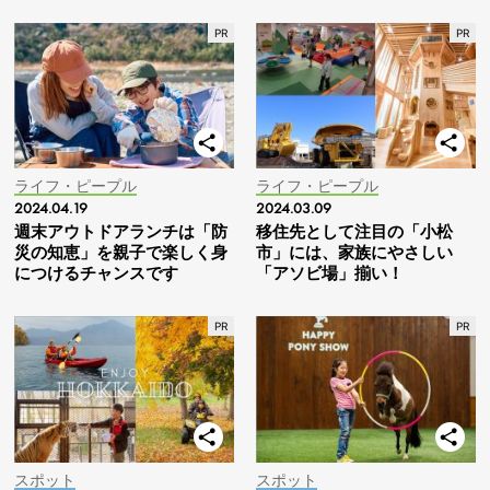
ライフ・ピープル
ライフ・ピープル
2024.04.19
2024.03.09
週末アウトドアランチは「防
移住先として注目の「小松
災の知恵」を親子で楽しく身
市」には、家族にやさしい
につけるチャンスです
「アソビ場」揃い！
スポット
スポット