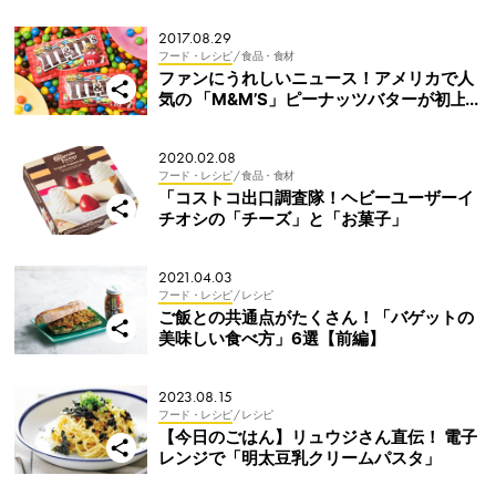
2017.08.29
フード・レシピ
/ 食品・食材
ファンにうれしいニュース！アメリカで人
気の 「M&M’S」ピーナッツバターが初上
陸
2020.02.08
フード・レシピ
/ 食品・食材
「コストコ出口調査隊！ヘビーユーザーイ
チオシの「チーズ」と「お菓子」
2021.04.03
フード・レシピ
/ レシピ
ご飯との共通点がたくさん！「バゲットの
美味しい食べ方」6選【前編】
2023.08.15
フード・レシピ
/ レシピ
【今日のごはん】リュウジさん直伝！ 電子
レンジで「明太豆乳クリームパスタ」