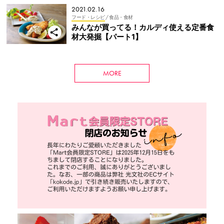
2021.02.16
フード・レシピ
/ 食品・食材
みんなが買ってる！カルディ使える定番食
材大発掘【パート1】
MORE