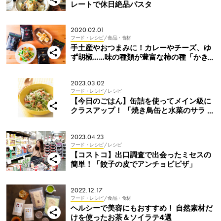
レートで休日絶品パスタ
2020.02.01
フード・レシピ
/ 食品・食材
手土産やおつまみに！カレーやチーズ、ゆ
ず胡椒……味の種類が豊富な柿の種「かき
たね」って？
2023.03.02
フード・レシピ
/ レシピ
【今日のごはん】缶詰を使ってメイン級に
クラスアップ！ 「焼き鳥缶と水菜のサラ
ダ」
2023.04.23
フード・レシピ
/ レシピ
【コストコ】出口調査で出会ったミセスの
簡単！「餃子の皮でアンチョビピザ」
2022.12.17
フード・レシピ
/ 食品・食材
ヘルシーで美容にもおすすめ！ 自然素材だ
けを使ったお茶＆ソイラテ4選