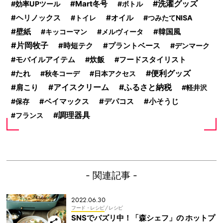
洗濯グッズ
Mart冬号
効率UPツール
ボトル
オイル
ヘリノックス
トイレ
つみたてNISA
壁紙
キッコーマン
メルヴィータ
韓国風
片岡牧子
時短テク
プラントベース
デンマーク
モバイルアイテム
炊飯
フードスタイリスト
便利グッズ
たれ
秋冬コーデ
日本アクセス
ふるさと納税
肩こり
アイスクリーム
軽井沢
デパコス
保存
ベイマックス
小そうじ
調理器具
フランス
- 関連記事 -
2022.06.30
フード・レシピ
/ レシピ
SNSでバズリ中！「森シェフ」の ホットプ