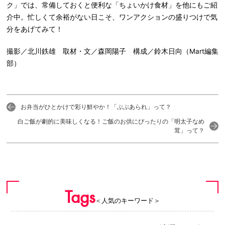
ク」では、常備しておくと便利な「ちょいかけ食材」を他にもご紹
介中。忙しくて余裕がない日こそ、ワンアクションの盛りつけで気
分をあげてみて！
撮影／北川鉄雄 取材・文／森岡陽子 構成／鈴木日向（Mart編集
部）
お弁当がひとかけで彩り鮮やか！「ぶぶあられ」って？
白ご飯が劇的に美味しくなる！ご飯のお供にぴったりの「明太子なめ
茸」って？
Tags
＜人気のキーワード＞