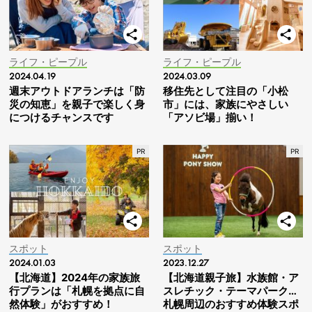
ライフ・ピープル
ライフ・ピープル
2024.04.19
2024.03.09
週末アウトドアランチは「防
移住先として注目の「小松
災の知恵」を親子で楽しく身
市」には、家族にやさしい
につけるチャンスです
「アソビ場」揃い！
スポット
スポット
2024.01.03
2023.12.27
【北海道】2024年の家族旅
【北海道親子旅】水族館・ア
行プランは「札幌を拠点に自
スレチック・テーマパーク…
然体験」がおすすめ！
札幌周辺のおすすめ体験スポ