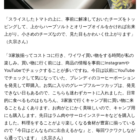
「スライスしたトマトの上に、事前に解凍しておいたチーズをトッ
ピングして、上からハーブソルトとオリーブオイルをかければ出来
上がり。小さめのチーズなので、見た目もかわいく仕上がります」
（久宗さん）
「3家族揃ってコストコに行き、ワイワイ買い物をする時間が私の
楽しみ。買い物に行く前には、商品の情報を事前にInstagramや
YouTubeでチェックすることが多いですね。今日は以前にYouTube
でチェックして気になっていた、ブレンディのコーヒーポーション
を発見して即購入。お気に入りのグレープフルーツカップは、発見
できない日もあるので、こちらも迷わずカートに入れました。日常
的に食べるものはもちろん、3家族で行くキャンプ前に買い物に来
ることもよくあります。お肉がとにかく美味しいので、キャンプ用
にも購入します。先日はラム肉やサーロインステーキなどを購入し
ました。料理をすることがより楽しくなる食材が豊富に揃っている
ので『今日はどんなものに出合えるかな』と、毎回ワクワクしなが
ら通っています」（久宗さん）