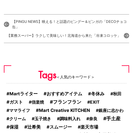
【PINGU NEWS】映える！と話題のピングー＆ピンガの「DECOチョコ
缶」
【業務スーパー】ラクして美味しい！北海道から来た「冷凍コロッケ」
Tags
＜人気のキーワード＞
おすすめアイテム
Martライター
冬休み
秋田
ガスト
フランフラン
信楽焼
EXIT
Mart Creative KITCHEN
ママライフ
銀座に志かわ
手土産
クリーム
玉子焼き
調味料入れ
奈良
保湿
辻希美
スムージー
楽天市場