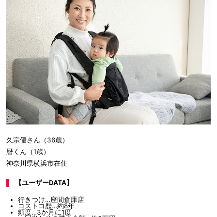
久宗優さん（36歳）
暦くん（1歳）
神奈川県横浜市在住
【ユーザーDATA】
行きつけ…座間倉庫店
コストコ歴…約8年
頻度…3か月に1度