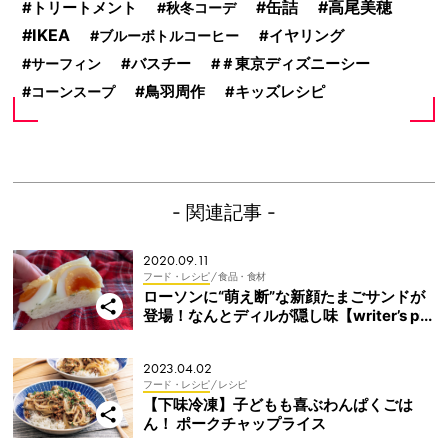
缶詰
高尾美穂
トリートメント
秋冬コーデ
IKEA
ブルーボトルコーヒー
イヤリング
サーフィン
バスチー
＃東京ディズニーシー
鳥羽周作
コーンスープ
キッズレシピ
- 関連記事 -
2020.09.11
フード・レシピ
/ 食品・食材
ローソンに“萌え断”な新顔たまごサンドが
登場！なんとディルが隠し味【writer’s pic
k】
2023.04.02
フード・レシピ
/ レシピ
【下味冷凍】子どもも喜ぶわんぱくごは
ん！ ポークチャップライス