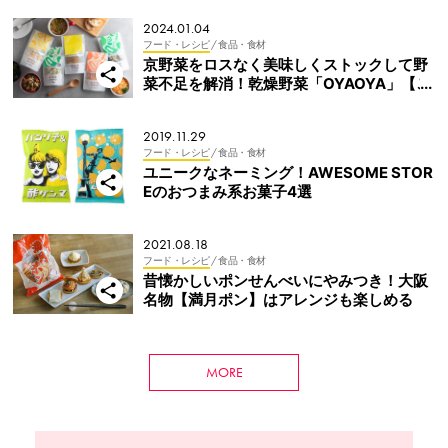
2024.01.04
フード・レシピ
/ 食品・食材
京野菜をロスなく美味しくストックして野
菜不足を解消！乾燥野菜「OYAOYA」【こ
れHIT通信】
2019.11.29
フード・レシピ
/ 食品・食材
ユニークなネーミング！AWESOME STOR
Eのおつまみ系お菓子4選
2021.08.18
フード・レシピ
/ 食品・食材
昔懐かしいポンせんべいにやみつき！大阪
名物【満月ポン】はアレンジも楽しめる
MORE