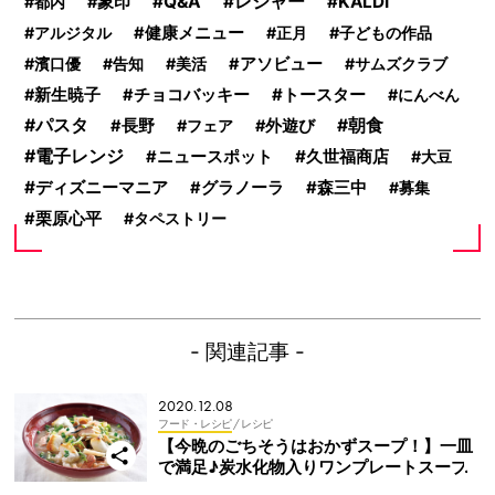
Q&A
レジャー
KALDI
都内
象印
アルジタル
健康メニュー
正月
子どもの作品
濱口優
告知
美活
アソビュー
サムズクラブ
トースター
新生暁子
チョコバッキー
にんべん
パスタ
朝食
長野
フェア
外遊び
電子レンジ
久世福商店
ニュースポット
大豆
ディズニーマニア
グラノーラ
森三中
募集
栗原心平
タペストリー
- 関連記事 -
2020.12.08
フード・レシピ
/ レシピ
【今晩のごちそうはおかずスープ！】一皿
で満足♪炭水化物入りワンプレートスープ