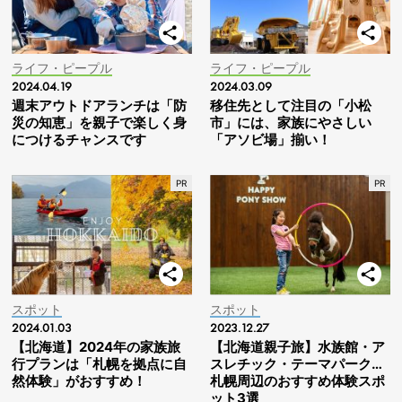
ライフ・ピープル
ライフ・ピープル
2024.04.19
2024.03.09
週末アウトドアランチは「防
移住先として注目の「小松
災の知恵」を親子で楽しく身
市」には、家族にやさしい
につけるチャンスです
「アソビ場」揃い！
スポット
スポット
2024.01.03
2023.12.27
【北海道】2024年の家族旅
【北海道親子旅】水族館・ア
行プランは「札幌を拠点に自
スレチック・テーマパーク…
然体験」がおすすめ！
札幌周辺のおすすめ体験スポ
ット3選