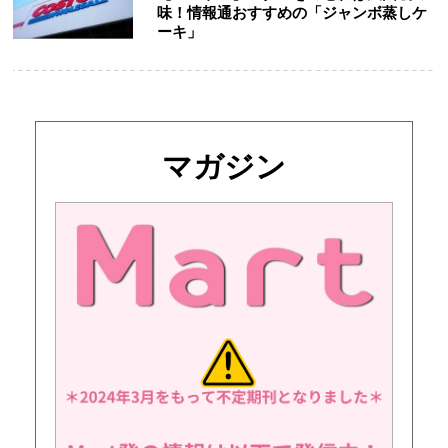
味！情報通おすすめの「ジャンボ蒸しケ
ーキ」
マガジン