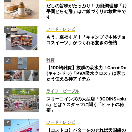
だしの旨味がたっぷり！ 万能調理酢「お
手間とらせ酢」はご飯づくりの救世主で
す
フード・レシピ
もう、至福すぎ！「キャンプで本格チョ
コスイーツ」がつくれる驚きの缶詰
雑貨
【100均雑貨】抜群の吸水力！Can★Do
(キャンドゥ)「PVA吸水クロス」は家じ
ゅう使える神アイテム
ライフ・ピープル
スリーコインズの大型店「3COINS+plu
s」とは？スタッフに聞く「ヒットの秘
密」
フード・レシピ
【コストコ】バターをのせれば天国級の