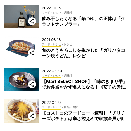
2022.10.15
フード・レシピ
/ 調味料
飲み干したくなる「鍋つゆ」の正体は「ク
ラフトナンプラー」
2021.08.18
フード・レシピ
/ レシピ
旬のとうもろこしを生かした「ガリバタコ
ーン焼うどん」レシピ
2022.03.30
フード・レシピ
/ 調味料
【Mart SELECT SHOP】「味のきまり手」
でお弁当おかず名人になる！《茄子の煮浸
し編》
2022.04.23
フード・レシピ
/ 食品・食材
【コストコのフードコート速報】「チリチ
ーズポテト」は辛さ控えめで家族全員が楽
しめるメキシカン！