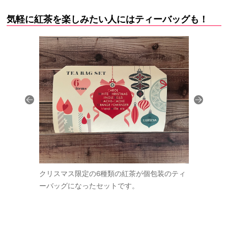
気軽に紅茶を楽しみたい人にはティーバッグも！
に）白桃やい
クリスマス限定の6種類の紅茶が個包装のティ
パッケージ
ア」、クロー
ーバッグになったセットです。
人形が飛び
ジ ポマンダ
た「カシュカ
キャロル」、