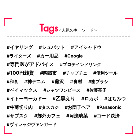
Tags
＜人気のキーワード＞
イヤリング
シュパット
アイシャドウ
ライターズ
カー用品
Google
専門医がアドバイス
プロテインドリンク
100円雑貨
陶器市
チャプチェ
便利ツール
食材
和食
神デニム
藤沢
歯ブラシ
ベイマックス
シャツワンピース
佐藤亮子
乙黒えり
はちみつ
イトーヨーカドー
ロカボ
牛薄切り肉
タスカジ
お団子ヘア
Panasonic
サブスク
郊外カフェ
河瀬璃菜
コード決済
ヴィレッジヴァンガード