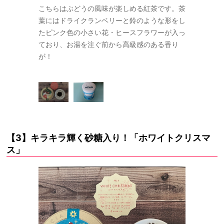
で、渋みはほ
こちらはぶどうの風味が楽しめる紅茶です。茶
紅茶の味は
ンのようなす
葉にはドライクランベリーと鈴のような形をし
とんど感じ
あり、パー
たピンク色の小さい花・ヒースフラワーが入っ
っきりとし
す。筆者は自
ており、お湯を注ぐ前から高級感のある香り
ティーのお
キに合わせて
が！
分用に買っ
飲みたい…
【3】キラキラ輝く砂糖入り！「ホワイトクリスマ
ス」