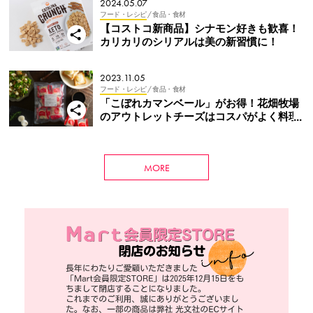
2024.05.07
フード・レシピ
/ 食品・食材
【コストコ新商品】シナモン好きも歓喜！
カリカリのシリアルは美の新習慣に！
2023.11.05
フード・レシピ
/ 食品・食材
「こぼれカマンベール」がお得！花畑牧場
のアウトレットチーズはコスパがよく料理
にも使いやすい！【これHIT通信】
MORE