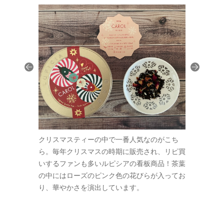
バニラの甘い
クリスマスティーの中で一番人気なのがこち
カップに注
ストロベリー
ら。毎年クリスマスの時期に販売され、リピ買
香りが漂い
ラの余韻がふ
いするファンも多いルピシアの看板商品！茶葉
の風味がや
みに、ミルク
の中にはローズのピンク色の花びらが入ってお
んわりと残
ってクリスマ
り、華やかさを演出しています。
ティーにす
だそう。砂糖
スケーキの
うですね！甘
をたっぷり
てください。
いお茶が好