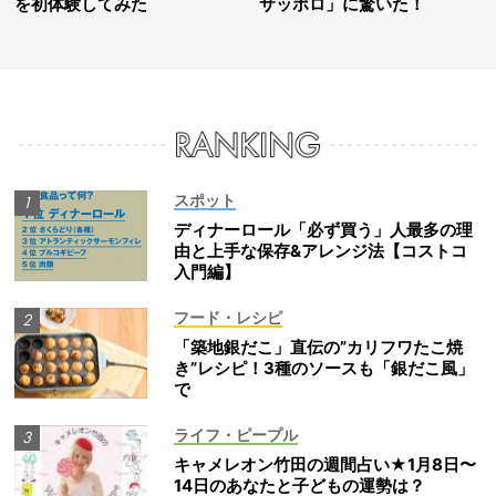
を初体験してみた
サッポロ」に驚いた！
スポット
ディナーロール「必ず買う」人最多の理
由と上手な保存&アレンジ法【コストコ
入門編】
フード・レシピ
「築地銀だこ」直伝の”カリフワたこ焼
き”レシピ！3種のソースも「銀だこ風」
で
ライフ・ピープル
キャメレオン竹田の週間占い★1月8日〜
14日のあなたと子どもの運勢は？