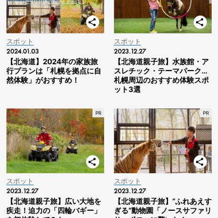
スポット
スポット
2024.01.03
2023.12.27
【北海道】2024年の家族旅
【北海道親子旅】水族館・ア
行プランは「札幌を拠点に自
スレチック・テーマパーク…
然体験」がおすすめ！
札幌周辺のおすすめ体験スポ
ット3選
スポット
スポット
2023.12.27
2023.12.27
【北海道親子旅】広い大地を
【北海道親子旅】“ふれあえす
疾走！迫力の「四輪バギー」
ぎる”動物園「ノースサファリ