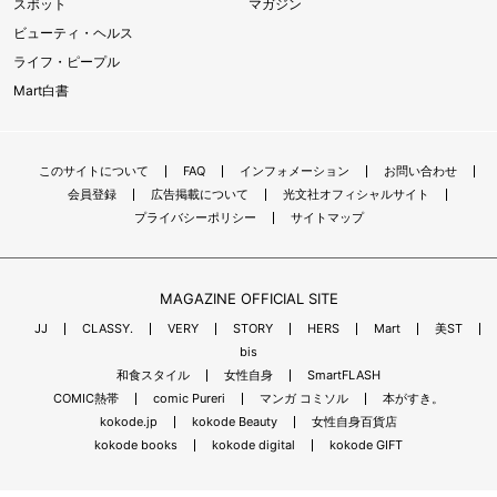
スポット
マガジン
ビューティ・ヘルス
ライフ・ピープル
Mart白書
このサイトについて
FAQ
インフォメーション
お問い合わせ
会員登録
広告掲載について
光文社オフィシャルサイト
プライバシーポリシー
サイトマップ
MAGAZINE OFFICIAL SITE
JJ
CLASSY.
VERY
STORY
HERS
Mart
美ST
bis
和食スタイル
女性自身
SmartFLASH
COMIC熱帯
comic Pureri
マンガ コミソル
本がすき。
kokode.jp
kokode Beauty
女性自身百貨店
kokode books
kokode digital
kokode GIFT