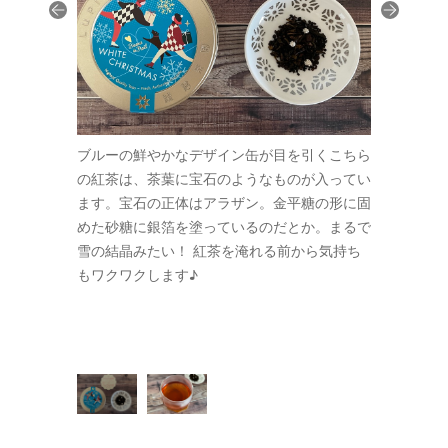
強かったのが
ブルーの鮮やかなデザイン缶が目を引くこちら
今回の3種
ョコレートや
の紅茶は、茶葉に宝石のようなものが入ってい
こちらの紅
りが心をホッ
ます。宝石の正体はアラザン。金平糖の形に固
クッキーの
でみるとナッ
めた砂糖に銀箔を塗っているのだとか。まるで
と和ませて
糖を足さなく
雪の結晶みたい！ 紅茶を淹れる前から気持ち
ツの香ばし
 甘党の人
もワクワクします♪
ても甘さを
んでもOK！
はもちろん
たい紅茶で
デザート感
す。