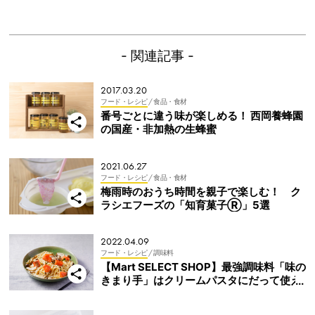
- 関連記事 -
2017.03.20
フード・レシピ
/ 食品・食材
番号ごとに違う味が楽しめる！ 西岡養蜂園
の国産・非加熱の生蜂蜜
2021.06.27
フード・レシピ
/ 食品・食材
梅雨時のおうち時間を親子で楽しむ！ ク
ラシエフーズの「知育菓子Ⓡ」5選
2022.04.09
フード・レシピ
/ 調味料
【Mart SELECT SHOP】最強調味料「味の
きまり手」はクリームパスタにだって使え
る！