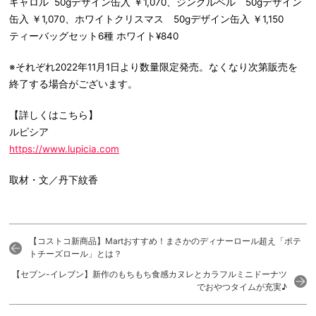
キャロル 50gデザイン缶入 ￥1,070、ジングルベル 50gデザイン
缶入 ￥1,070、ホワイトクリスマス 50gデザイン缶入 ￥1,150
ティーバッグセット6種 ホワイト¥840
※それぞれ2022年11月1日より数量限定発売。なくなり次第販売を
終了する場合がございます。
【詳しくはこちら】
ルピシア
https://www.lupicia.com
取材・文／丹下紋香
【コストコ新商品】Martおすすめ！まさかのディナーロール超え「ポテ
トチーズロール」とは？
【セブン-イレブン】新作のもちもち食感カヌレとカラフルミニドーナツ
でおやつタイムが充実♪