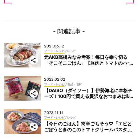
- 関連記事 -
2021.06.12
フード・レシピ
/ レシピ
元AKB高橋みなみ考案！毎日を乗り切る
「そこそこごはん」【豚肉とトマトのハー
ブ焼き・サケちゃんちゃん焼き風】
2023.02.02
フード・レシピ
/ 食品・食材
【DAISO（ダイソー）】伊勢海老に本格チ
ーズ！100円で買える贅沢なおつまみは味
わなきゃ損！
2023.11.14
フード・レシピ
/ レシピ
【今日のごはん】簡単ごちそう♡「エビと
ごぼうときのこのトマトクリームパスタ」