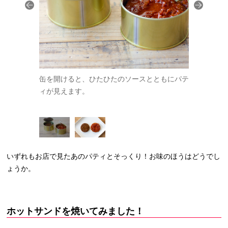
出してみる
缶を開けると、ひたひたのソースとともにパテ
左がテリヤ
感がありま
ィが見えます。
と、トマト
す。
いずれもお店で見たあのパティとそっくり！お味のほうはどうでし
ょうか。
ホットサンドを焼いてみました！