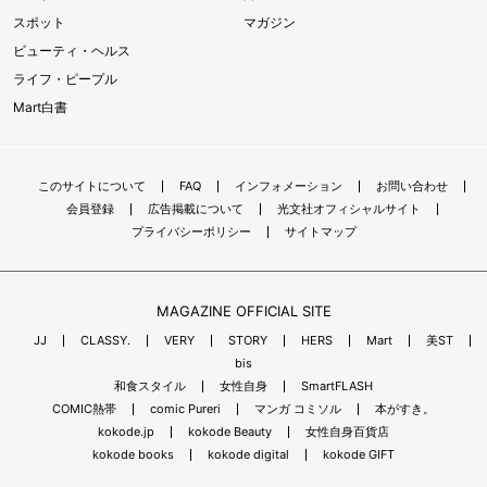
スポット
マガジン
ビューティ・ヘルス
ライフ・ピープル
Mart白書
このサイトについて
FAQ
インフォメーション
お問い合わせ
会員登録
広告掲載について
光文社オフィシャルサイト
プライバシーポリシー
サイトマップ
MAGAZINE OFFICIAL SITE
JJ
CLASSY.
VERY
STORY
HERS
Mart
美ST
bis
和食スタイル
女性自身
SmartFLASH
COMIC熱帯
comic Pureri
マンガ コミソル
本がすき。
kokode.jp
kokode Beauty
女性自身百貨店
kokode books
kokode digital
kokode GIFT