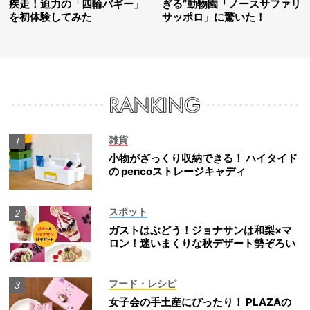
疾走！迫力の「四輪バギー」
ぎる”動物園「ノースサファリ
を初体験してみた
サッポロ」に驚いた！
雑貨
小物がざっくり収納できる！ ハイタイド
の pencoストレージキャディ
スポット
ガストはぶどう！ジョナサンは和梨×マ
ロン！迷いまくりな秋デザート勢ぞろい
フード・レシピ
女子会の手土産にぴったり！ PLAZAの