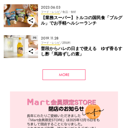
2023.06.03
フード・レシピ
/ 食品・食材
【業務スーパー】トルコの国民食「ブルグ
ル」でお手軽ヘルシーランチ
2019.11.28
フード・レシピ
/ 調味料
普段からハレの日まで使える ゆず香るす
し酢「馬路ずしの素」
MORE