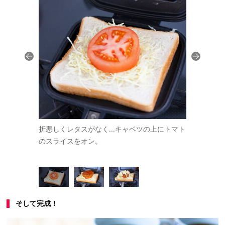
イスではなく
折悪しくレタスがなく...キャベツの上にトマト
そのうえに
あとは焼くだ
のスライスをオン。
囲気がアッ
そして完成！