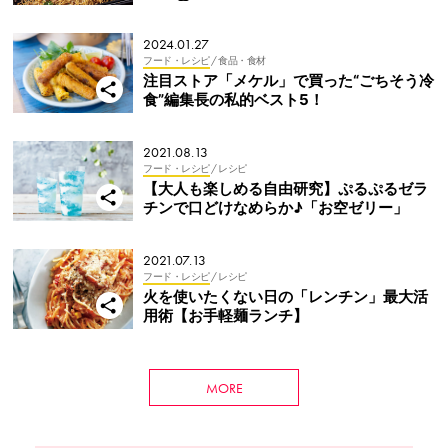
シピ④】
2024.01.27
フード・レシピ
/ 食品・食材
注目ストア「メケル」で買った“ごちそう冷
食”編集長の私的ベスト5！
2021.08.13
フード・レシピ
/ レシピ
【大人も楽しめる自由研究】ぷるぷるゼラ
チンで口どけなめらか♪「お空ゼリー」
2021.07.13
フード・レシピ
/ レシピ
火を使いたくない日の「レンチン」最大活
用術【お手軽麺ランチ】
MORE