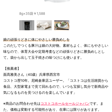
8g×35袋￥1,588
袋から出し
娘の頑張りどきに体にやさしい勝負めしを
このだしでつくる豚汁は娘の大好物。素材もよく、体にもやさしい
味なので、体育大会や定期考査などの頑張りどきに勝負めしとし
て。袋から出して玉子焼きの味つけにも使います。
【推薦者】
面髙雅美さん（40歳）兵庫県西宮市
コストコ歴10年。尼崎倉庫店ユーザー。「コストコは生活雑貨から
食品、大型家電まで見て回れるので、いつも宝探し気分で新商品や
気になるものを見つけるのを楽しんでいます」
※商品のお問合わせ先は
コストコホールセールジャパン
です。ま
た、価格は変動する可能性があり、在庫には限りがあります。