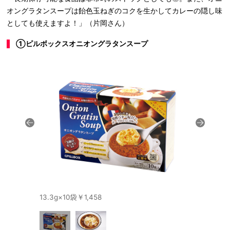
オングラタンスープは飴色玉ねぎのコクを生かしてカレーの隠し味
としても使えますよ！」（片岡さん）
①ピルボックスオニオングラタンスープ
13.3g×10袋￥1,458
ご飯にかけ