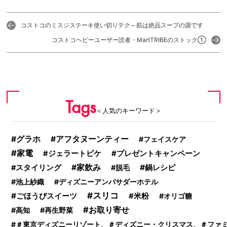
コストコのミスジステーキ使い切りテク～筋は絶品スープの源です
コストコヘビーユーザー読者・MartTRIBEのストック①
Tags
＜人気のキーワード＞
グラホ
アフタヌーンティー
フェイスケア
家電
ジェラートピケ
プレゼントキャンペーン
家飲み
鍋レシピ
スタイリング
脱毛
池上紗織
ディズニーアンバサダーホテル
スリコ
ごほうびスイーツ
米粉
オリゴ糖
お取り寄せ
高知
再生野菜
＃東京ディズニーリゾート、＃ディズニー・クリスマス、＃ファ