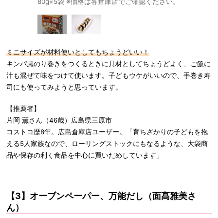
80g×5袋 ※価格は各倉庫店でご確認ください。
キンパ風の
ミニサイズが材料使いとしてもちょうどいい！
キンパ風のり巻きをつくるときに具材としてちょうどよく、ご飯に
汁も混ぜて味をつけて使います。子どもウケがいいので、手巻き寿
司にも使ってみようと思っています。
【推薦者】
片岡 薫さん（46歳）広島県三原市
コストコ歴8年。広島倉庫店ユーザー。「育ちざかりの子どもを抱
える5人家族なので、ローリングストックにもなるような、大袋商
品や保存の利く食品を中心に買いだめしています」
【3】オーブンペーパー、万能だし（面髙雅美さ
ん）