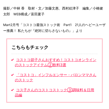
撮影／中林 香 取材・文／加藤文惠、西村絵津子 編集／小橋健
太郎 WEB構成／富田夏子
Mart2月号「コストコ最強ストック術 Part1 21人のヘビーユーザ
ー推薦！ 私たちが『絶対に切らさないもの』」より
こちらもチェック
コストコ節子さんおすすめ！コストコオンライン
のストックアイテム②飲料3選
「コストコ」インフルエンサー・バロンママさん
のストック
コス子さんのコストコストック③調味料＆日用
品編