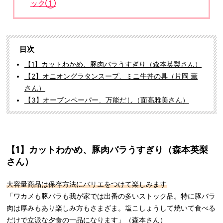
ック①
目次
【1】カットわかめ、豚肉バラうすぎり（森本英梨さん）
【2】オニオングラタンスープ、ミニ牛丼の具（片岡 薫
さん）
【3】オーブンペーパー、万能だし（面髙雅美さん）
【1】カットわかめ、豚肉バラうすぎり（森本英梨
さん）
大容量商品は保存方法にバリエをつけて楽しみます
「ワカメも豚バラも我が家では出番の多いストック品。特に豚バラ
肉は厚みもあり楽しみ方もさまざま。塩こしょうして焼いて食べる
だけで立派な夕食の一品になります」（森本さん）