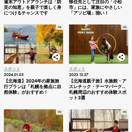
週末アウトドアランチは「防
移住先として注目の「小松
災の知恵」を親子で楽しく身
市」には、家族にやさしい
につけるチャンスです
「アソビ場」揃い！
スポット
スポット
2024.01.03
2023.12.27
【北海道】2024年の家族旅
【北海道親子旅】水族館・ア
行プランは「札幌を拠点に自
スレチック・テーマパーク…
然体験」がおすすめ！
札幌周辺のおすすめ体験スポ
ット3選