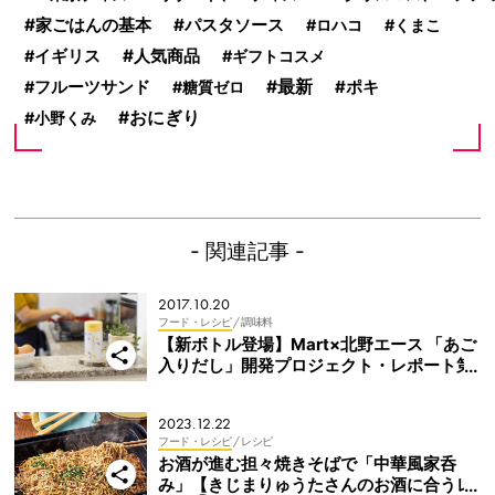
家ごはんの基本
パスタソース
ロハコ
くまこ
人気商品
イギリス
ギフトコスメ
最新
ポキ
フルーツサンド
糖質ゼロ
おにぎり
小野くみ
- 関連記事 -
2017.10.20
フード・レシピ
/ 調味料
【新ボトル登場】Mart×北野エース 「あご
入りだし」開発プロジェクト・レポート第
4弾
2023.12.22
フード・レシピ
/ レシピ
お酒が進む担々焼きそばで「中華風家呑
み」【きじまりゅうたさんのお酒に合うレ