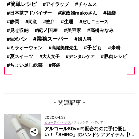
簡単レシピ
チャムス
アイラップ
家政婦makoさん
日本茶アドバイザー
福袋
静岡
生理
同意
塾弁
だしニュース
見せ収納
紀ノ国屋
美容家
高橋みなみ
業務スーパー
生米パン
婦人科
子ども
ミラオーウェン
高尾美穂先生
米粉
夏スイーツ
大人女子
デンタルケア
豚肉レシピ
ちょい足し総菜
寝袋
- 関連記事 -
2020.04.23
ビューティ・ヘルス
/ スキンケア・ヘアケア
アルコール80vol%配合なのに手に優し
い！「SHIRO」のハンドケアアイテム【W