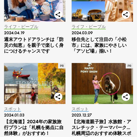
ライフ・ピープル
ライフ・ピープル
2024.04.19
2024.03.09
週末アウトドアランチは「防
移住先として注目の「小松
災の知恵」を親子で楽しく身
市」には、家族にやさしい
につけるチャンスです
「アソビ場」揃い！
スポット
スポット
2024.01.03
2023.12.27
【北海道】2024年の家族旅
【北海道親子旅】水族館・ア
行プランは「札幌を拠点に自
スレチック・テーマパーク…
然体験」がおすすめ！
札幌周辺のおすすめ体験スポ