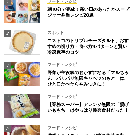
フード・レシピ
朝10分で完成！寒い日のあったかスープ
ジャー弁当レシピ20選
スポット
コストコのトリプルチーズタルト、おす
すめの切り方・食べ方4パターンと賢い
冷凍保存のコツ
フード・レシピ
野菜が主役級のおかずになる「マルちゃ
ん パリパリ無限キャベツのもと」は、
ひと口たべたらやみつきに！
フード・レシピ
【業務スーパー】アレンジ無限の「揚げ
いももち」はやっぱり優秀食材だった！
フード・レシピ