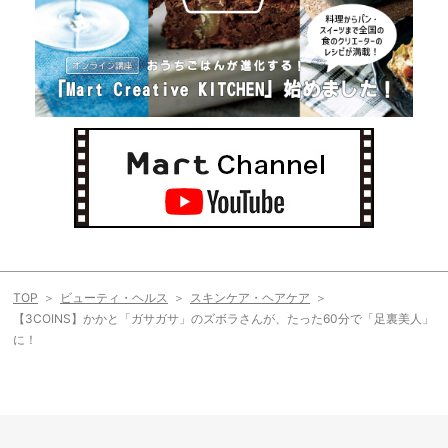
TOP
ビューティ・ヘルス
スキンケア・ヘアケア
【3COINS】かかと「ガサガサ」のズボラさんが、たった60分で「足裏美人」
に！