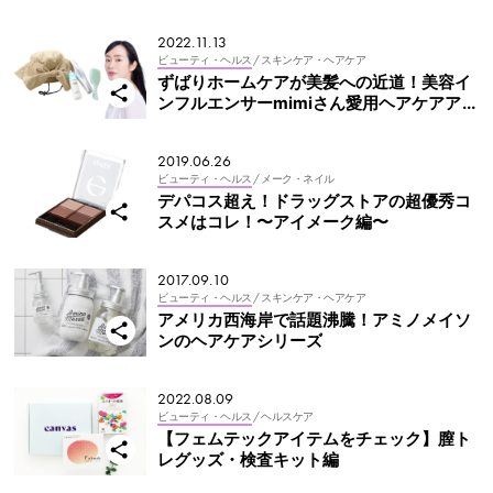
riter’s Pick】
2022.11.13
ビューティ・ヘルス
/ スキンケア・ヘアケア
ずばりホームケアが美髪への近道！美容イ
ンフルエンサーmimiさん愛用ヘアケアアイ
テム
2019.06.26
ビューティ・ヘルス
/ メーク・ネイル
デパコス超え！ドラッグストアの超優秀コ
スメはコレ！〜アイメーク編〜
2017.09.10
ビューティ・ヘルス
/ スキンケア・ヘアケア
アメリカ西海岸で話題沸騰！アミノメイソ
ンのヘアケアシリーズ
2022.08.09
ビューティ・ヘルス
/ ヘルスケア
【フェムテックアイテムをチェック】膣ト
レグッズ・検査キット編