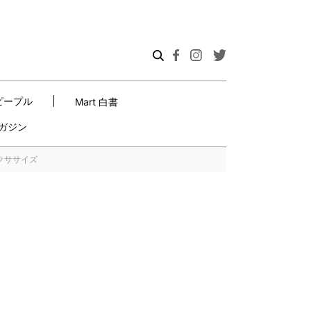
ピープル
Mart 白書
ガジン
クササイズ