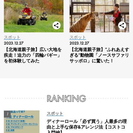
スポット
スポット
2023.12.27
2023.12.27
【北海道親子旅】広い大地を
【北海道親子旅】“ふれあえす
疾走！迫力の「四輪バギー」
ぎる”動物園「ノースサファリ
を初体験してみた
サッポロ」に驚いた！
スポット
ディナーロール「必ず買う」人最多の理
由と上手な保存&アレンジ法【コストコ
入門編】