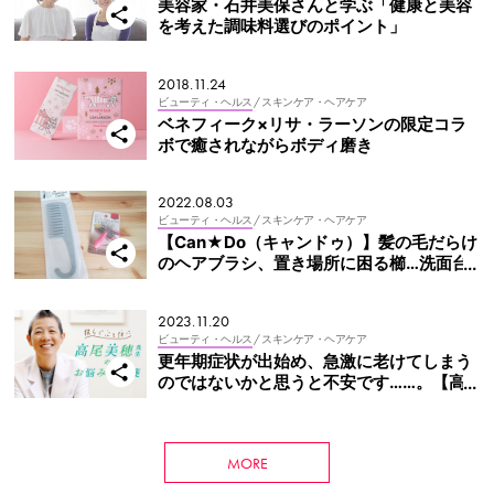
美容家・石井美保さんと学ぶ「健康と美容
を考えた調味料選びのポイント」
2018.11.24
ビューティ・ヘルス
/ スキンケア・ヘアケア
ベネフィーク×リサ・ラーソンの限定コラ
ボで癒されながらボディ磨き
2022.08.03
ビューティ・ヘルス
/ スキンケア・ヘアケア
【Can★Do（キャンドゥ）】髪の毛だらけ
のヘアブラシ、置き場所に困る櫛…洗面台
のイライラ解決グッズ2選
2023.11.20
ビューティ・ヘルス
/ スキンケア・ヘアケア
更年期症状が出始め、急激に老けてしまう
のではないかと思うと不安です……。【高
尾美穂先生のお悩み処方箋】
MORE