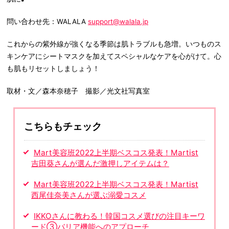
問い合わせ先：WALALA
support@walala.jp
これからの紫外線が強くなる季節は肌トラブルも急増。いつものス
キンケアにシートマスクを加えてスペシャルなケアを心がけて。心
も肌もリセットしましょう！
取材・文／森本奈穂子 撮影／光文社写真室
こちらもチェック
Mart美容班2022上半期ベスコス発表！Martist
吉田葵さんが選んだ激押しアイテムは？
Mart美容班2022上半期ベスコス発表！Martist
西尾佳奈美さんが選ぶ溺愛コスメ
IKKOさんに教わる！韓国コスメ選びの注目キーワ
ード③バリア機能へのアプローチ