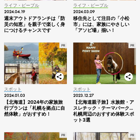
ライフ・ピープル
ライフ・ピープル
2024.04.19
2024.03.09
週末アウトドアランチは「防
移住先として注目の「小松
災の知恵」を親子で楽しく身
市」には、家族にやさしい
につけるチャンスです
「アソビ場」揃い！
スポット
スポット
2024.01.03
2023.12.27
【北海道】2024年の家族旅
【北海道親子旅】水族館・ア
行プランは「札幌を拠点に自
スレチック・テーマパーク…
然体験」がおすすめ！
札幌周辺のおすすめ体験スポ
ット3選