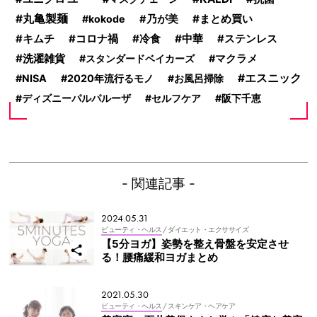
丸亀製麺
まとめ買い
kokode
乃が美
キムチ
コロナ禍
冷食
中華
ステンレス
洗濯雑貨
スタンダードベイカーズ
マクラメ
エスニック
NISA
2020年流行るモノ
お風呂掃除
ディズニーパルパルーザ
セルフケア
阪下千恵
- 関連記事 -
2024.05.31
ビューティ・ヘルス
/ ダイエット・エクササイズ
【5分ヨガ】姿勢を整え骨盤を安定させ
る！腰痛緩和ヨガまとめ
2021.05.30
ビューティ・ヘルス
/ スキンケア・ヘアケア