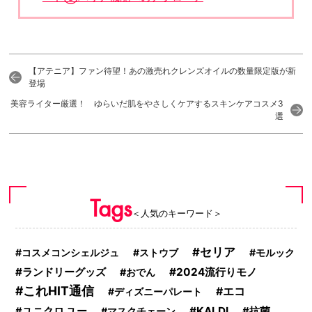
【アテニア】ファン待望！あの激売れクレンズオイルの数量限定版が新
登場
美容ライター厳選！ ゆらいだ肌をやさしくケアするスキンケアコスメ3
選
Tags
＜人気のキーワード＞
セリア
コスメコンシェルジュ
ストウブ
モルック
ランドリーグッズ
2024流行りモノ
おでん
これHIT通信
エコ
ディズニーパレート
KALDI
ユニクロ ユー
マスクチェーン
抗菌