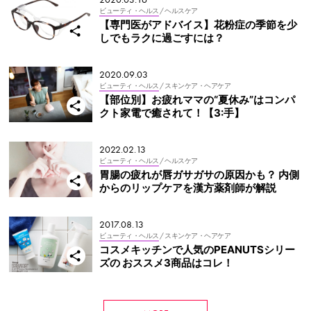
ビューティ・ヘルス
/ ヘルスケア
【専門医がアドバイス】花粉症の季節を少
しでもラクに過ごすには？
2020.09.03
ビューティ・ヘルス
/ スキンケア・ヘアケア
【部位別】お疲れママの“夏休み”はコンパ
クト家電で癒されて！【3:手】
2022.02.13
ビューティ・ヘルス
/ ヘルスケア
胃腸の疲れが唇ガサガサの原因かも？ 内側
からのリップケアを漢方薬剤師が解説
2017.08.13
ビューティ・ヘルス
/ スキンケア・ヘアケア
コスメキッチンで人気のPEANUTSシリー
ズの おススメ3商品はコレ！