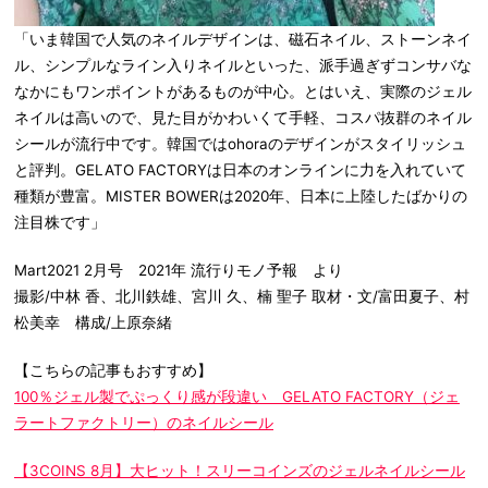
「いま韓国で人気のネイルデザインは、磁石ネイル、ストーンネイ
ル、シンプルなライン入りネイルといった、派手過ぎずコンサバな
なかにもワンポイントがあるものが中心。とはいえ、実際のジェル
ネイルは高いので、見た目がかわいくて手軽、コスパ抜群のネイル
シールが流行中です。韓国ではohoraのデザインがスタイリッシュ
と評判。GELATO FACTORYは日本のオンラインに力を入れていて
種類が豊富。MISTER BOWERは2020年、日本に上陸したばかりの
注目株です」
Mart2021 2月号 2021年 流行りモノ予報 より
撮影/中林 香、北川鉄雄、宮川 久、楠 聖子 取材・文/富田夏子、村
松美幸 構成/上原奈緒
【こちらの記事もおすすめ】
100％ジェル製でぷっくり感が段違い GELATO FACTORY（ジェ
ラートファクトリー）のネイルシール
【3COINS 8月】大ヒット！スリーコインズのジェルネイルシール