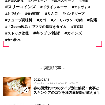
お金の制度
バーミヤン
台湾スイーツ
埼玉
スリーコインズ
ドライフルーツ
エトヴォス
おでえか
夫婦時間
りんご
ハンドソープ
洗濯
チューブ調味料
カゴ
ノーリバウンド収納
「Zoom飲み」でママの息抜きタイム
東京駅
キッチン雑貨
カインズ
ストック管理
食べ比べ
- 関連記事 -
2022.03.13
ビューティ・ヘルス
/ スキンケア・ヘアケア
春の肌荒れ3つのタイプ別に解説！食事と
スキンケアのコツを漢方薬剤師が教えます
2020.03.16