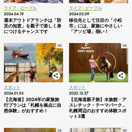
ライフ・ピープル
ライフ・ピープル
2024.04.19
2024.03.09
週末アウトドアランチは「防
移住先として注目の「小松
災の知恵」を親子で楽しく身
市」には、家族にやさしい
につけるチャンスです
「アソビ場」揃い！
スポット
スポット
2024.01.03
2023.12.27
【北海道】2024年の家族旅
【北海道親子旅】水族館・ア
行プランは「札幌を拠点に自
スレチック・テーマパーク…
然体験」がおすすめ！
札幌周辺のおすすめ体験スポ
ット3選