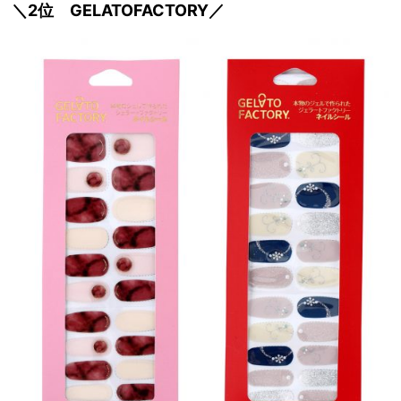
＼2位 GELATOFACTORY／