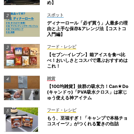
め】
スポット
ディナーロール「必ず買う」人最多の理
由と上手な保存&アレンジ法【コストコ
入門編】
フード・レシピ
【セブン-イレブン】箱アイスを食べ比
べ！おいしさとコスパで選ぶおすすめは
これ！
雑貨
【100均雑貨】抜群の吸水力！Can★Do
(キャンドゥ)「PVA吸水クロス」は家じ
ゅう使える神アイテム
フード・レシピ
もう、至福すぎ！「キャンプで本格チョ
コスイーツ」がつくれる驚きの缶詰