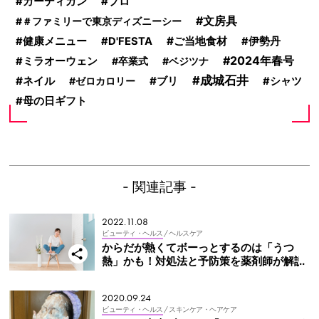
プロ
カーディガン
文房具
＃ファミリーで東京ディズニーシー
ご当地食材
健康メニュー
D'FESTA
伊勢丹
2024年春号
ミラオーウェン
卒業式
ベジツナ
成城石井
ネイル
ブリ
ゼロカロリー
シャツ
母の日ギフト
- 関連記事 -
2022.11.08
ビューティ・ヘルス
/ ヘルスケア
からだが熱くてボーっとするのは「うつ
熱」かも！対処法と予防策を薬剤師が解説
2020.09.24
ビューティ・ヘルス
/ スキンケア・ヘアケア