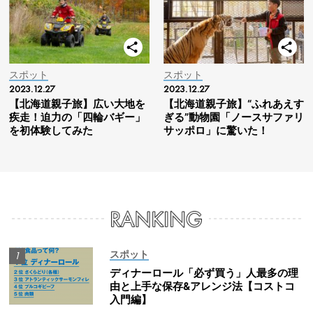
スポット
スポット
2023.12.27
2023.12.27
【北海道親子旅】広い大地を
【北海道親子旅】“ふれあえす
疾走！迫力の「四輪バギー」
ぎる”動物園「ノースサファリ
を初体験してみた
サッポロ」に驚いた！
スポット
ディナーロール「必ず買う」人最多の理
由と上手な保存&アレンジ法【コストコ
入門編】