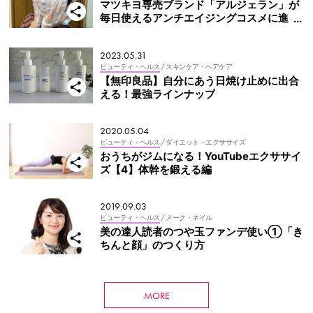
マツキヨ専売ブランド「アルジェラン」が
毎日使えるアンチエイジングコスメに進
化！ 【Writer’s Pick】
2023.05.31
ビューティ・ヘルス
/ スキンケア・ヘアケア
【無印良品】自分にあう日焼け止めに出合
える！最強ラインナップ
2020.05.04
ビューティ・ヘルス
/ ダイエット・エクササイズ
おうちがジムになる！YouTubeエクササイ
ズ【4】体幹を鍛える編
2019.09.03
ビューティ・ヘルス
/ メーク・ネイル
美の達人読者のつや玉ファンデ使い①「き
ちんと顔」のつくり方
MORE