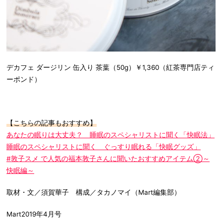
デカフェ ダージリン 缶入り 茶葉（50g）￥1,360（紅茶専門店ティ
ーポンド）
【こちらの記事もおすすめ】
あなたの眠りは大丈夫？ 睡眠のスペシャリストに聞く「快眠法」
睡眠のスペシャリストに聞く ぐっすり眠れる「快眠グッズ」
#敦子スメ で人気の福本敦子さんに聞いたおすすめアイテム②～
快眠編～
取材・文／須賀華子 構成／タカノマイ（Mart編集部）
Mart2019年4月号