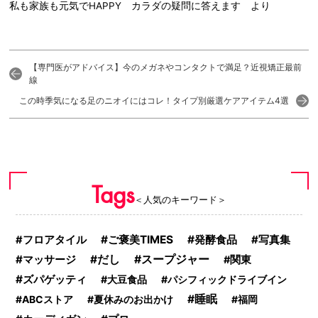
私も家族も元気でHAPPY カラダの疑問に答えます より
【専門医がアドバイス】今のメガネやコンタクトで満足？近視矯正最前
線
この時季気になる足のニオイにはコレ！タイプ別厳選ケアアイテム4選
Tags
＜人気のキーワード＞
ご褒美TIMES
発酵食品
写真集
フロアタイル
マッサージ
だし
スープジャー
関東
ズパゲッティ
大豆食品
パシフィックドライブイン
睡眠
ABCストア
夏休みのお出かけ
福岡