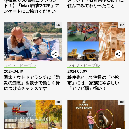
を抽選で50名様にプレゼン
さしい！「石川県小松市」に
ト！】「Mart白書2025」ア
住んでみてわかったこと
ンケートにご協力ください
ライフ・ピープル
ライフ・ピープル
2024.04.19
2024.03.09
週末アウトドアランチは「防
移住先として注目の「小松
災の知恵」を親子で楽しく身
市」には、家族にやさしい
につけるチャンスです
「アソビ場」揃い！