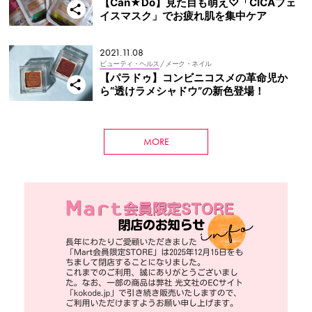
【Can★Do】見た目も萌え♡「CICAフェ
イスマスク」でお疲れ肌を集中ケア
2021.11.08
ビューティ・ヘルス
/ メーク・ネイル
【パラドゥ】コンビニコスメの革命児か
ら“透けラメシャドウ”の新色登場！
MORE