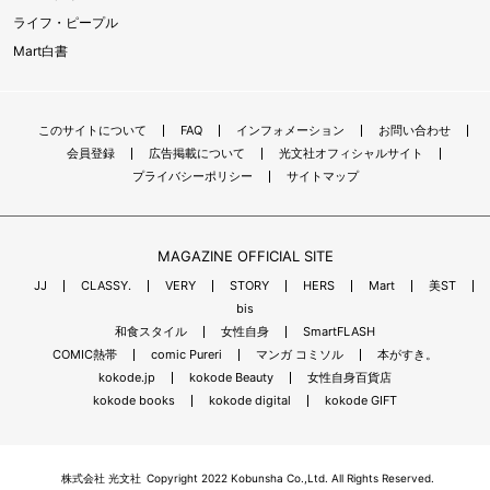
ライフ・ピープル
Mart白書
このサイトについて
FAQ
インフォメーション
お問い合わせ
会員登録
広告掲載について
光文社オフィシャルサイト
プライバシーポリシー
サイトマップ
MAGAZINE OFFICIAL SITE
JJ
CLASSY.
VERY
STORY
HERS
Mart
美ST
bis
和食スタイル
女性自身
SmartFLASH
COMIC熱帯
comic Pureri
マンガ コミソル
本がすき。
kokode.jp
kokode Beauty
女性自身百貨店
kokode books
kokode digital
kokode GIFT
株式会社 光文社
Copyright 2022 Kobunsha Co.,Ltd. All Rights Reserved.