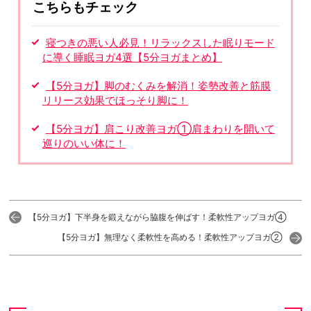
こちらもチェック
寝つきの悪い人必見！リラックスした眠りモード
に導く睡眠ヨガ4選【5分ヨガまとめ】
【5分ヨガ】脚のむくみを解消！姿勢改善と筋膜
リリース効果でほっそり脚に！
【5分ヨガ】肩こり改善ヨガ①肩まわりを開いて
巡りのいい体に！
【5分ヨガ】下半身を鍛えながら脇腹を伸ばす！柔軟性アップヨガ④
【5分ヨガ】無理なく柔軟性を高める！柔軟性アップヨガ②