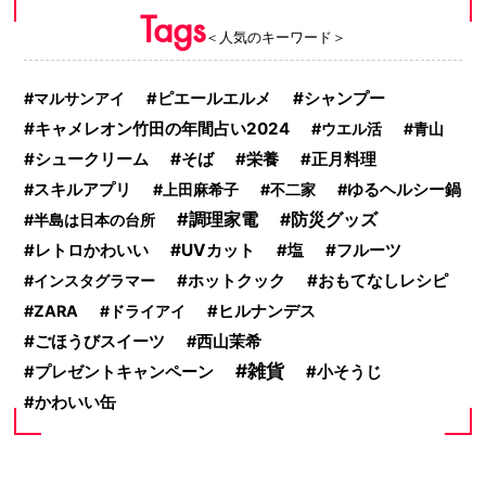
Tags
＜人気のキーワード＞
シャンプー
マルサンアイ
ピエールエルメ
キャメレオン竹田の年間占い2024
ウエル活
青山
シュークリーム
そば
栄養
正月料理
スキルアプリ
上田麻希子
不二家
ゆるヘルシー鍋
調理家電
防災グッズ
半島は日本の台所
UVカット
フルーツ
レトロかわいい
塩
ホットクック
おもてなしレシピ
インスタグラマー
ZARA
ドライアイ
ヒルナンデス
ごほうびスイーツ
西山茉希
雑貨
プレゼントキャンペーン
小そうじ
かわいい缶