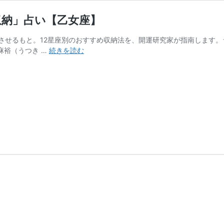
収納」占い【乙女座】
させるもと。12星座別のおすすめ収納法を、開運研究家が指南します
あ
麻裕（うつき …
続きを読む
な
た
に
合
っ
た
収
納
法
は？
開
運
「冷
蔵
庫
収